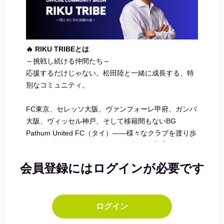
🔥 RIKU TRIBEとは
～挑戦し続ける仲間たち～
応援するだけじゃない。松田陸と一緒に成長する、特
別なコミュニティ。
FC東京、セレッソ大阪、ヴァンフォーレ甲府、ガンバ
大阪、ヴィッセル神戸、そして移籍間もないBG
Pathum United FC（タイ）——様々なクラブを渡り歩
き、常に新しい挑戦を続けてきた松田陸選手。
会員登録にはログインが必要です
そんな彼の「泥臭く、ひたむきに」戦う姿勢と「諦め
ない心」を、あなたの人生にも取り入れませんか？
RIKU TRIBEは、松田陸選手と直接つながり、共に成長
ログイン
していく特別なコミュニティサロンです。ここでは、