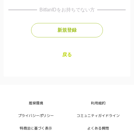
サッカーのことはもちろん、人生における挑戦や成長
BitfanIDをお持ちでない方
について、陸選手と仲間たちと一緒に語り合い、刺激
し合えます。
新規登録
⚽ 4つの特別体験
① グループチャット
「陸との距離がグッと縮まる日常会話」
戻る
松田陸選手が日々の想いや練習での気づき、試合への
意気込みを直接投稿。メンバー同士での交流も活発
で、まるで同じチームの仲間のような温かい雰囲気が
魅力です。
② 生ライブ配信
推奨環境
利用規約
「リアルタイムで感じる陸の熱量」
松田陸選手による生配信を実施。練習の裏話から人生
プライバシーポリシー
コミュニティガイドライン
哲学まで、普段聞けない本音トークをお届け。あなた
の質問に直接答えてくれるかも？
特商法に基づく表示
よくある質問